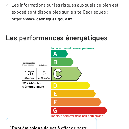
Les informations sur les risques auxquels ce bien est
exposé sont disponibles sur le site Géorisques :
https://www.georisques.gouv.fr/
Les performances énergétiques
logement extrêmement performant
consommation
(énergie primaire)
émissions
137
5
2
2
kg CO
/m
.an
kWh/m
.an
2
72 kWh/m²/an
d'énergie finale
logement extrêmement peu performant
Dont émissions de gaz à effet de serre
*