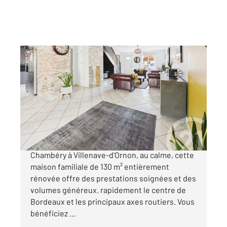
VILLENAVE D ORNON 33
2
133 m
, 6 pièces
Ref : 372
Maison à vendre
422 500 €
Nichée dans le quartier recherché de
Chambéry à Villenave-d'Ornon, au calme, cette
maison familiale de 130 m² entièrement
rénovée offre des prestations soignées et des
volumes généreux. rapidement le centre de
Bordeaux et les principaux axes routiers. Vous
bénéficiez ...