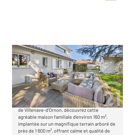
VILLENAVE D ORNON 33
2
170 m
, 6 pièces
Ref : 590
Maison à vendre
573 000 €
Dans un environnement paisible et recherché
de Villenave-d'Ornon, découvrez cette
agréable maison familiale d'environ 160 m²,
implantée sur un magnifique terrain arboré de
près de 1 600 m², offrant calme et qualité de