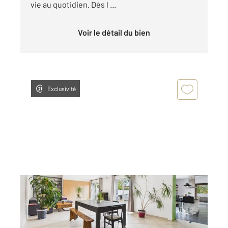
vie au quotidien. Dès l ...
Voir le détail du bien
Exclusivité
VILLENAVE D ORNON 33
2
153 m
, 5 pièces
Ref : 529
Maison à vendre