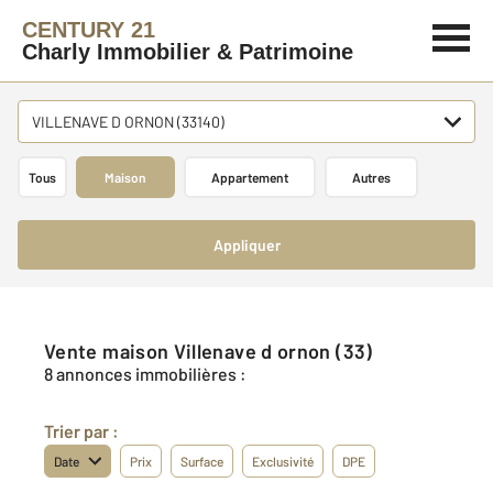
CENTURY 21
Charly Immobilier & Patrimoine
VILLENAVE D ORNON (33140)
Tous
Maison
Appartement
Autres
Appliquer
Vente maison Villenave d ornon (33)
8 annonces immobilières :
Trier par :
Date
Prix
Surface
Exclusivité
DPE