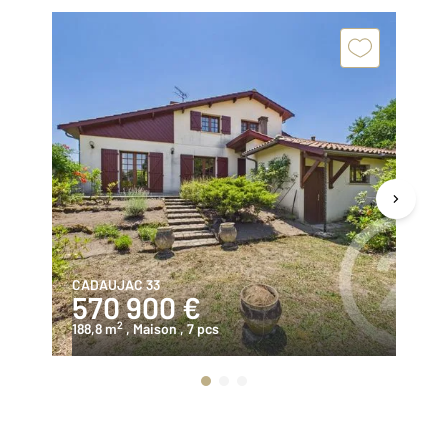
CADAUJAC 33
LE
570 900 €
3
2
188,8 m
, Maison
, 7 pcs
75