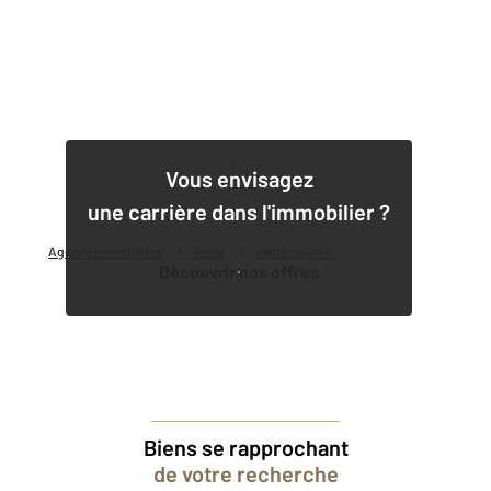
1
Vous envisagez
une carrière dans l'immobilier ?
Agence immobilière
Vente
Vente maison
Découvrir nos offres
Biens se rapprochant
de votre recherche