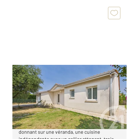
VILLENAVE D ORNON 33
2
108,65 m
, 5 pièces
Ref : 673
Maison à vendre
379 500 €
Elle comprend une entrée, un séjour lumineux
donnant sur une véranda, une cuisine
indépendante avec un cellier attenant, trois