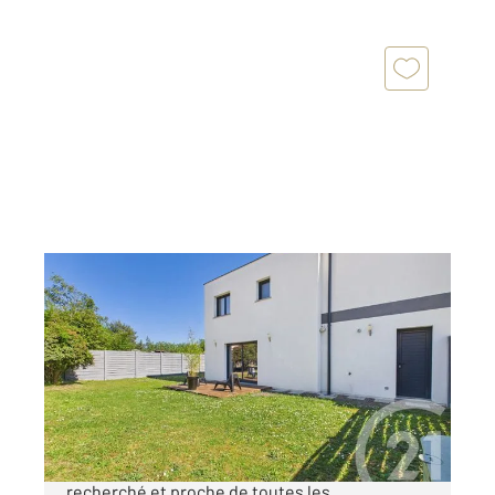
VILLENAVE D ORNON 33
2
94 m
, 5 pièces
Ref : 614
Maison à vendre
369 000 €
Située à Villenave-d'Ornon, dans un secteur
recherché et proche de toutes les