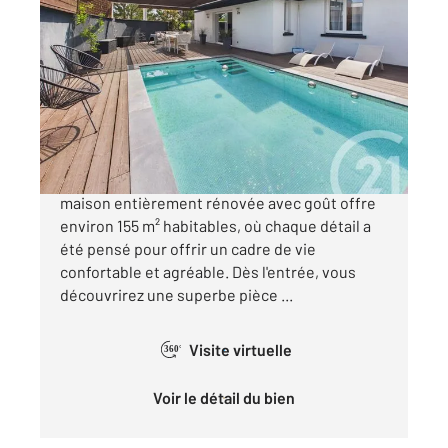
VILLENAVE D ORNON 33
2
155 m
, 5 pièces
Ref : 563
Maison à vendre
550 000 €
Nichée au cœur de Villenave-d'Ornon, cette
maison entièrement rénovée avec goût offre
environ 155 m² habitables, où chaque détail a
été pensé pour offrir un cadre de vie
confortable et agréable. Dès l'entrée, vous
découvrirez une superbe pièce ...
Visite virtuelle
360°
Voir le détail du bien