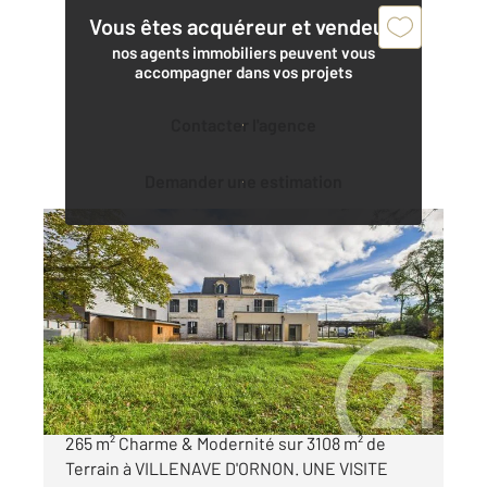
Vous êtes acquéreur et vendeur,
nos agents immobiliers peuvent vous
accompagner dans vos projets
Contacter l'agence
Demander une estimation
VILLENAVE D ORNON 33
2
265 m
, 9 pièces
Ref : 487
Maison à vendre
971 850 €
Élégante Maison de Maître en Pierre de Taille
265 m² Charme & Modernité sur 3108 m² de
Terrain à VILLENAVE D'ORNON. UNE VISITE