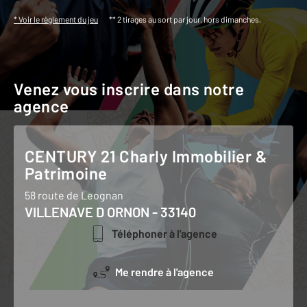
* Voir le règlement du jeu
** 2 tirages au sort par jour, hors dimanches.
Venez vous inscrire dans notre
agence
CENTURY 21 Charly Immobilier &
Patrimoine
58 route de Leognan
VILLENAVE D ORNON - 33140
Téléphoner à l'agence
Me rendre à l'agence