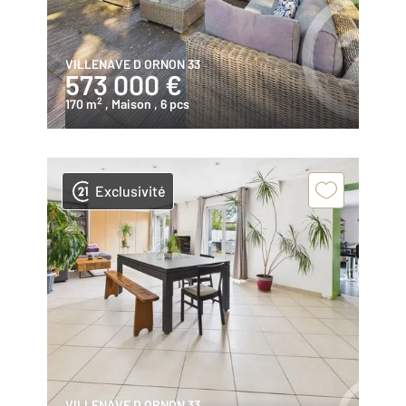
VILLENAVE D ORNON 33
573 000 €
2
170 m
, Maison
, 6 pcs
Exclusivité
VILLENAVE D ORNON 33