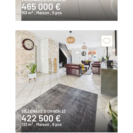
465 000 €
2
153 m
, Maison
, 5 pcs
VILLENAVE D ORNON 33
422 500 €
2
133 m
, Maison
, 6 pcs