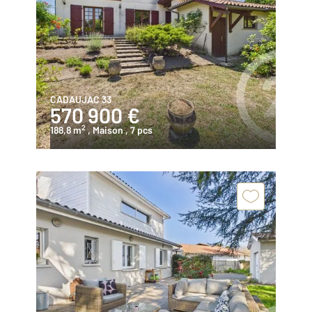
CADAUJAC 33
570 900 €
2
188,8 m
, Maison
, 7 pcs