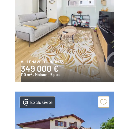
VILLENAVE D ORNON 33
349 000 €
2
110 m
, Maison
, 5 pcs
Exclusivité