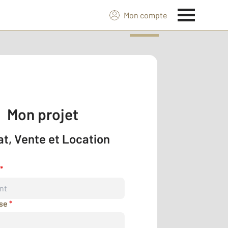
Mon compte
Mon projet
t, Vente et Location
*
sse
*